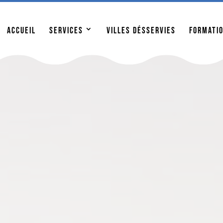
enant pour l’ouverture de votre piscine et soyez prêts po
Accueil
Services
Villes désservies
Formati