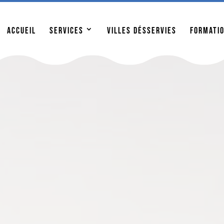
enant pour l’ouverture de votre piscine et soyez prêts po
Accueil
Services
Villes désservies
Formati