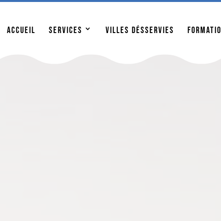
enant pour l’ouverture de votre piscine et soyez prêts po
Accueil
Services
Villes désservies
Formati