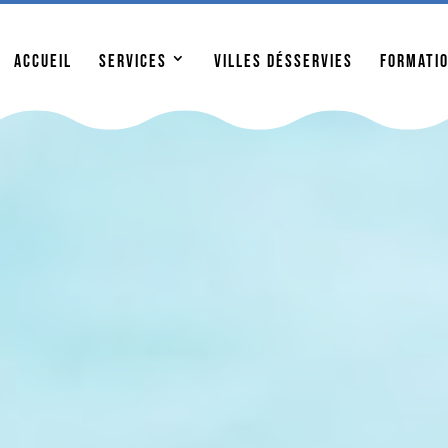
enant pour l’ouverture de votre piscine et soyez prêts po
Accueil
Services
Villes désservies
Formati