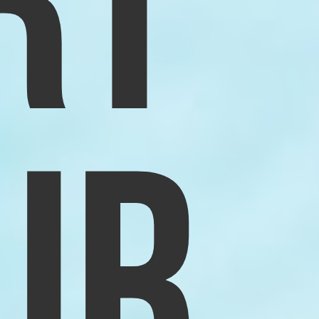
RT
UR